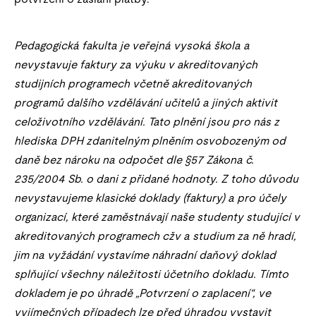
Pedagogická fakulta je veřejná vysoká škola a
nevystavuje faktury za výuku v akreditovaných
studijních programech včetně akreditovaných
programů dalšího vzdělávání učitelů a jiných aktivit
celoživotního vzdělávání. Tato plnění jsou pro nás z
hlediska DPH zdanitelným plněním osvobozeným od
daně bez nároku na odpočet dle §57 Zákona č.
235/2004 Sb. o dani z přidané hodnoty. Z toho důvodu
nevystavujeme klasické doklady (faktury) a pro účely
organizací, které zaměstnávají naše studenty studující v
akreditovaných programech cžv a studium za ně hradí,
jim na vyžádání vystavíme náhradní daňový doklad
splňující všechny náležitosti účetního dokladu. Tímto
dokladem je po úhradě „Potvrzení o zaplacení“, ve
vyjímečných případech lze před úhradou vystavit