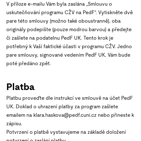
V příloze e-mailu Vám byla zaslána „Smlouvu o
uskutečňování programu CŽV na PedF“. Vytiskněte dvě
pare této smlouvy (možno také oboustranně), oba
originály podepište (pouze modrou barvou) a předejte
či zašlete na podatelnu PedF UK. Tento krok je
potřebný k Vaší faktické účasti v programu CŽV. Jedno
pare smlouvy, signované vedením PedF UK, Vám bude
poté předáno zpět.
Platba
Platbu proveďte dle instrukcí ve smlouvě na účet PedF
UK. Doklad o uhrazení platby za program zašlete
emailem na klara.haskova@pedf.cuni.cz nebo přineste k
zápisu.
Potvrzení o platbě vystavujeme na základě doložení
potvrzení o zaslání platby.