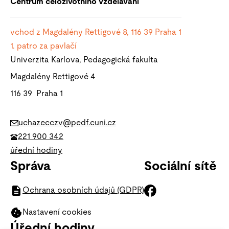
Centrum celoživotního vzdělávání
vchod z Magdalény Rettigové 8, 116 39
Praha 1
1. patro za pavlačí
Univerzita Karlova, Pedagogická fakulta
Magdalény Rettigové 4
116 39 Praha 1
uchazecczv@pedf.cuni.cz
221 900 342
úřední hodiny
Správa
Sociální sítě
Ochrana osobních údajů (GDPR)
Nastavení cookies
Úřední hodiny