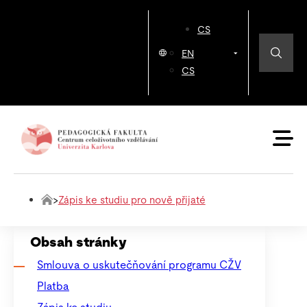
CS
EN
CS
>
Zápis ke studiu pro nově přijaté
Obsah stránky
Smlouva o uskutečňování programu CŽV
Platba