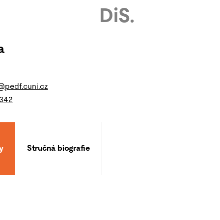
DiS.
a
@pedf.cuni.cz
 342
y
Stručná biografie