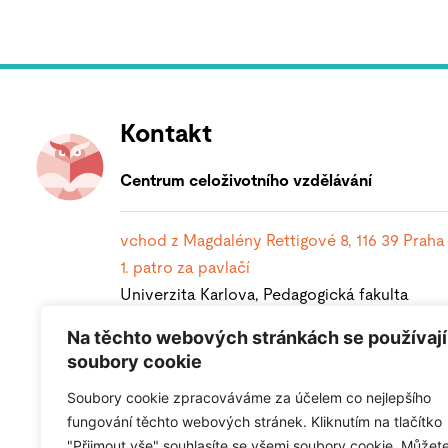
Kontakt
Centrum celoživotního vzdělávání
vchod z Magdalény Rettigové 8, 116 39
Praha 
1. patro za pavlačí
Univerzita Karlova, Pedagogická fakulta
Magdalény Rettigové 4
Na těchto webových stránkách se používají
soubory cookie
116 39 Praha 1
Soubory cookie zpracováváme za účelem co nejlepšího
uchazecczv@pedf.cuni.cz
fungování těchto webových stránek. Kliknutím na tlačítko
221 900 342
"Přijmout vše" souhlasíte se všemi soubory cookie. Můžet