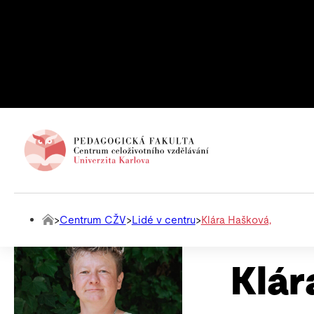
Bc.
>
Centrum CŽV
>
Lidé v centru
>
Klára Hašková,
Klár