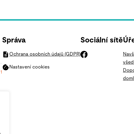
Správa
Sociální sítě
Úř
Ochrana osobních údajů (GDPR)
Navšt
všed
Nastavení cookies
Dopo
1
domlu
e