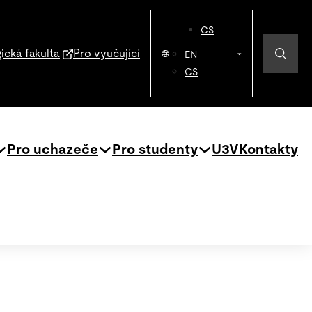
CS
ická fakulta
Pro vyučující
EN
CS
Pro uchazeče
Pro studenty
U3V
Kontakty