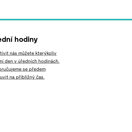
ední hodiny
ívit nás můžete kterýkoliv
ní den v úředních hodinách.
ručujeme se předem
vit na přibližný čas.