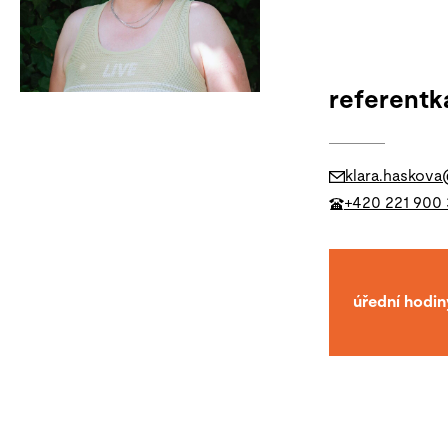
referentk
klara.haskova
+420 221 900
úřední hodin