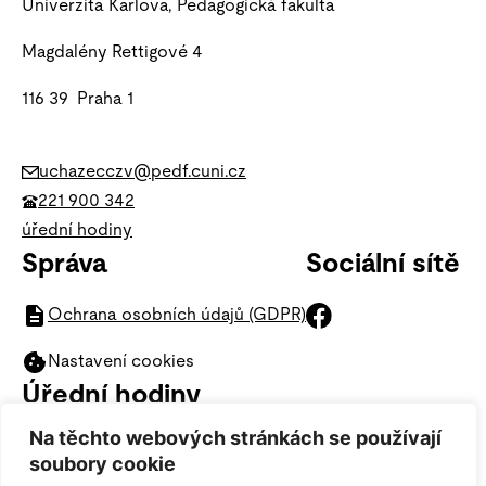
Univerzita Karlova, Pedagogická fakulta
Magdalény Rettigové 4
116 39 Praha 1
uchazecczv@pedf.cuni.cz
221 900 342
úřední hodiny
Správa
Sociální sítě
Ochrana osobních údajů (GDPR)
Nastavení cookies
Úřední hodiny
Na těchto webových stránkách se používají
Navštívit nás můžete kterýkoliv
soubory cookie
všední den v úředních hodinách.