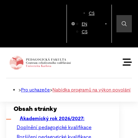
CS
EN
CS
>
Pro uchazeče
>
Nabídka programů na výkon povolání
Obsah stránky
Akademický rok 2026/2027:
Doplnění pedagogické kvalifikace
Rozšíření pedagogické kvalifikace